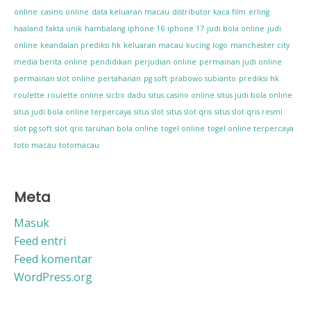
online
casino online
data keluaran macau
distributor kaca film
erling
haaland
fakta unik
hambalang
iphone 16
iphone 17
judi bola online
judi
online
keandalan prediksi hk
keluaran macau
kucing
logo
manchester city
media berita online
pendidikan
perjudian online
permainan judi online
permainan slot online
pertahanan
pg soft
prabowo subianto
prediksi hk
roulette
roulette online
sicbo dadu
situs casino online
situs judi bola online
situs judi bola online terpercaya
situs slot
situs slot qris
situs slot qris resmi
slot pg soft
slot qris
taruhan bola online
togel online
togel online terpercaya
toto macau
totomacau
Meta
Masuk
Feed entri
Feed komentar
WordPress.org