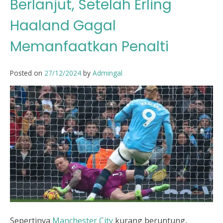
Berlanjut, Setelah Erling
Haaland Gagal
Memanfaatkan Penalti
Posted on
27/12/2024
by
Admingal
Sepertinya
Manchester City
kurang beruntung,