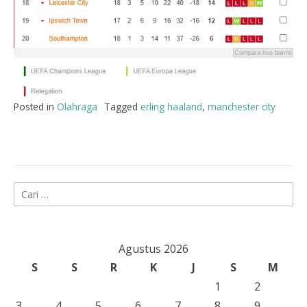
Posted in
Olahraga
Tagged
erling haaland
,
manchester city
Cari
untuk:
Agustus 2026
S
S
R
K
J
S
M
1
2
3
4
5
6
7
8
9