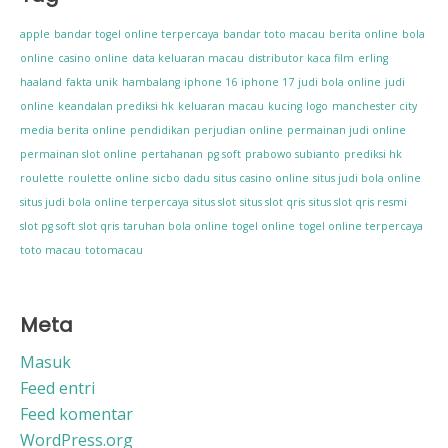
apple
bandar togel online terpercaya
bandar toto macau
berita online
bola
online
casino online
data keluaran macau
distributor kaca film
erling
haaland
fakta unik
hambalang
iphone 16
iphone 17
judi bola online
judi
online
keandalan prediksi hk
keluaran macau
kucing
logo
manchester city
media berita online
pendidikan
perjudian online
permainan judi online
permainan slot online
pertahanan
pg soft
prabowo subianto
prediksi hk
roulette
roulette online
sicbo dadu
situs casino online
situs judi bola online
situs judi bola online terpercaya
situs slot
situs slot qris
situs slot qris resmi
slot pg soft
slot qris
taruhan bola online
togel online
togel online terpercaya
toto macau
totomacau
Meta
Masuk
Feed entri
Feed komentar
WordPress.org