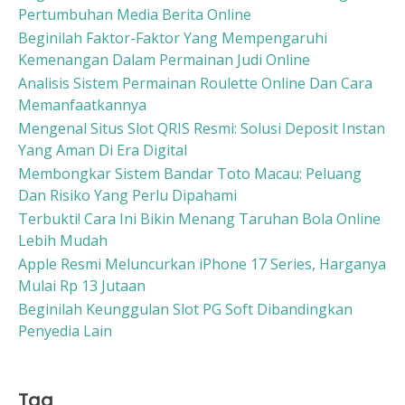
Pertumbuhan Media Berita Online
Beginilah Faktor-Faktor Yang Mempengaruhi
Kemenangan Dalam Permainan Judi Online
Analisis Sistem Permainan Roulette Online Dan Cara
Memanfaatkannya
Mengenal Situs Slot QRIS Resmi: Solusi Deposit Instan
Yang Aman Di Era Digital
Membongkar Sistem Bandar Toto Macau: Peluang
Dan Risiko Yang Perlu Dipahami
Terbukti! Cara Ini Bikin Menang Taruhan Bola Online
Lebih Mudah
Apple Resmi Meluncurkan iPhone 17 Series, Harganya
Mulai Rp 13 Jutaan
Beginilah Keunggulan Slot PG Soft Dibandingkan
Penyedia Lain
Tag